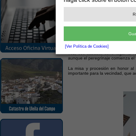
R
13
Sep
SANTO CRISTO DE LAS PENAS - ROMERIA DE
Fiestas patronales
SANTO CRISTO DE LAS PENAS.
Gua
El segundo fin de semana de septi
[Ver Política de Cookies]
Campo, que son las dedicadas a nu
vez, ese sábado, tiene lugar la 
aunque el peregrinaje comienza el 
La misa y procesión en honor al 
importante para la vecindad, que