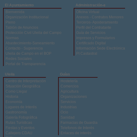
El Ayuntamiento
Administración-e
Bienvenida
Oficina Virtual
Organización Institucional
Anexos - Contratos Menores
Pleno
Terceros- Apoderamiento
Tablón de Anuncios
Perfil del Contratante
Protección Civil Uleila del Campo
Guía de Servicios
Normas
Impresos y Formularios
Abastecimiento-Saneamiento
Certificado Digital
Contacto - Sugerencia
Información Sede Electrónica
Uleila de Campo en el BOP
PI Castastral
Redes Sociales
Portal de Transparencia
Uleila
Guías
Centro de Interpretación
Hostelería
Situación Geográfica
Comercios
Como Llegar
Agricultura
Historia
Organizaciones
Economía
Servicios
Lugares de Interés
Industrias
Gastronomía
Ocio
Galería Fotográfica
Sanidad
Rutas Turísticas
Farmacias de Guardia
Fiestas y Eventos
Telefonos de Interés
Callejero CDAU
Enlaces de interés