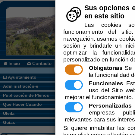
Sus opciones e
en este sitio
Las cookies so
funcionamiento del siti
navegación, usamos cookies
sesión y brindarle un inic
optimizar la funcionalid
personalizado en función de
Inicio
Contacto
Obligatorias
Se r
la funcionalidad de
Usted se encuentra aquí:
Inicio
/
Uleila
/
El Ayuntamiento
Funcionales
Esta
Administración-e
Escuchar
uso del Sitio w
Publicación de Plenos
mejorar el funcionamiento.
Que Hacer Cuando
Personalizadas
E
empresas publi
Uleila
relevantes para sus intere
Guías
Si quiere inhabilitar las c
haga click sobre el botón c