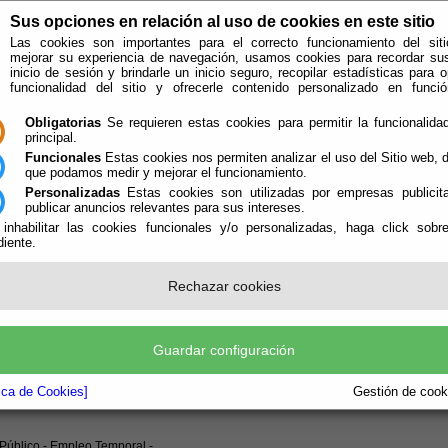
Sus opciones en relación al uso de cookies en este sitio
Las cookies son importantes para el correcto funcionamiento del siti
mejorar su experiencia de navegación, usamos cookies para recordar su
inicio de sesión y brindarle un inicio seguro, recopilar estadísticas para o
funcionalidad del sitio y ofrecerle contenido personalizado en func
Obligatorias
Se requieren estas cookies para permitir la funcionalidad
principal.
Funcionales
Estas cookies nos permiten analizar el uso del Sitio web,
que podamos medir y mejorar el funcionamiento.
Personalizadas
Estas cookies son utilizadas por empresas publicita
publicar anuncios relevantes para sus intereses.
 inhabilitar las cookies funcionales y/o personalizadas, haga click sobr
iente.
e encuentra aquí:
Inicio
/
/
ANUNCIO BASES REGULADORAS BOLSA EMPLEO SOCO
Rechazar cookies
UNCIO BASES REGULADORAS BOLS
ORRISTAS PISCINA MUNICIPAL 202
Guardar configuración
miento de Uleila del Campo
tica de Cookies]
Gestión de cooki
etaría
Público - Empleo Temporal -