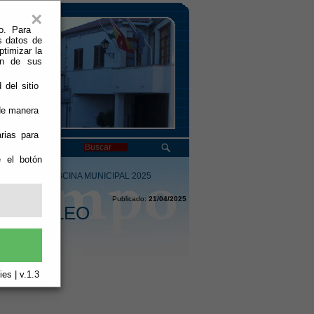
×
o. Para
s datos de
ptimizar la
ión de sus
 del sitio
 de manera
rias para
e el botón
RRISTAS PISCINA MUNICIPAL 2025
Publicado:
21/04/2025
A EMPLEO
5
es | v.1.3