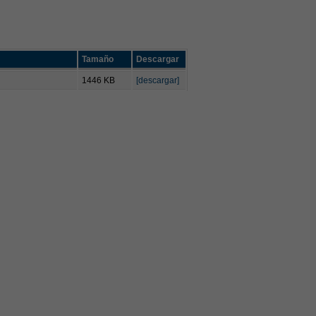
Tamaño
Descargar
1446 KB
[descargar]