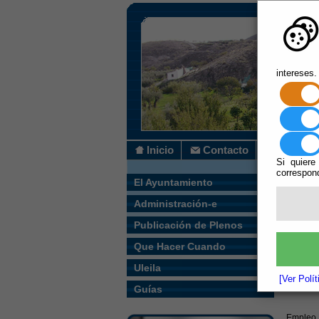
intereses.
Inicio
Contacto
Si quiere
correspond
Usted s
El Ayuntamiento
Administración-e
Escuchar
AN
Publicación de Plenos
SOC
Que Hacer Cuando
Ayunta
Uleila
[Ver Polí
Secr
Guías
Empleo 