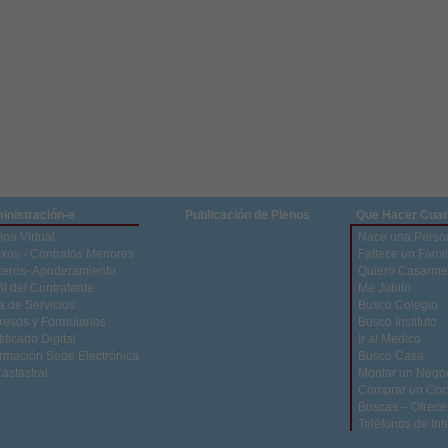
inistración-e
Publicación de Plenos
Que Hacer Cua
ina Virtual
Nace una Perso
xos - Contratos Menores
Fallece un Famil
ceros- Apoderamiento
Quiero Casarme
il del Contratante
Me Jubilo
a de Servicios
Busco Colegio
resos y Formularios
Busco Instituto
ificado Digital
Ir al Médico
ormación Sede Electrónica
Busco Casa
Castastral
Montar un Nego
Comprar un Co
Buscas – Ofrece
Teléfonos de Int