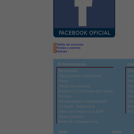
Tablón de anuncios
Fiestas y eventos
Noticias
El Ayuntamiento
Adm
Bienvenida
Ofic
Organización Institucional
Ane
Pleno
Ter
Tablón de Anuncios
Perf
Protección Civil Uleila del Campo
Guí
Normas
Imp
Abastecimiento-Saneamiento
Cert
Contacto - Sugerencia
Inf
Uleila de Campo en el BOP
PI 
Redes Sociales
Portal de Transparencia
Uleila
Guías