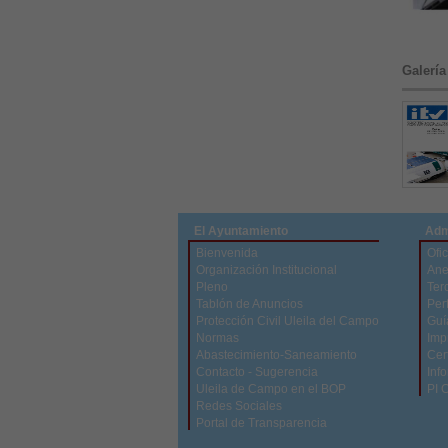
Galería
El Ayuntamiento
Adm
Bienvenida
Ofic
Organización Institucional
Ane
Pleno
Ter
Tablón de Anuncios
Perf
Protección Civil Uleila del Campo
Guí
Normas
Imp
Abastecimiento-Saneamiento
Cert
Contacto - Sugerencia
Inf
Uleila de Campo en el BOP
PI 
Redes Sociales
Portal de Transparencia