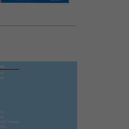
ndo
na
iar
cio
che
s de Trabajo
erés