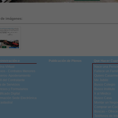
 de imágenes:
inistración-e
Publicación de Plenos
Que Hacer Cua
ina Virtual
Nace una Perso
xos - Contratos Menores
Fallece un Famil
ceros- Apoderamiento
Quiero Casarme
il del Contratante
Me Jubilo
a de Servicios
Busco Colegio
resos y Formularios
Busco Instituto
ificado Digital
Ir al Médico
ormación Sede Electrónica
Busco Casa
Castastral
Montar un Nego
Comprar un Co
Buscas – Ofrece
Teléfonos de Int