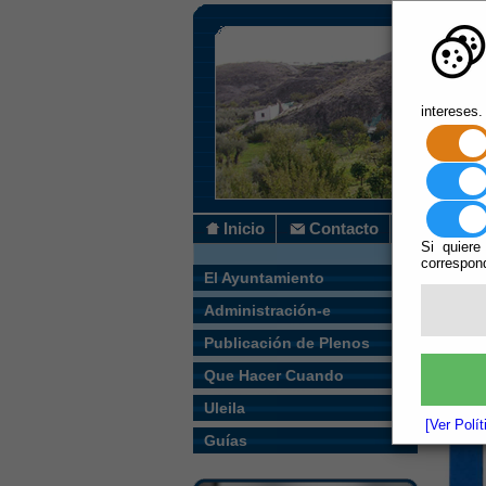
intereses.
Inicio
Contacto
Si quiere
correspond
Usted s
El Ayuntamiento
Administración-e
Vigente.
Escuchar
Publicación de Plenos
Que Hacer Cuando
Uleila
[Ver Polí
Guías