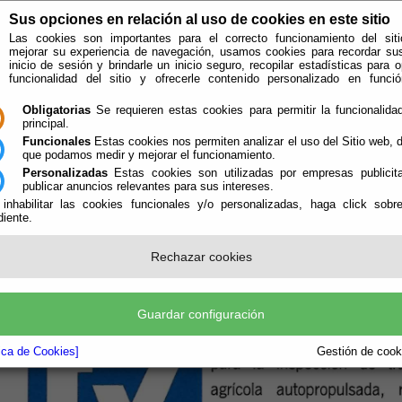
Sus opciones en relación al uso de cookies en este sitio
Las cookies son importantes para el correcto funcionamiento del siti
mejorar su experiencia de navegación, usamos cookies para recordar su
inicio de sesión y brindarle un inicio seguro, recopilar estadísticas para o
funcionalidad del sitio y ofrecerle contenido personalizado en func
Obligatorias
Se requieren estas cookies para permitir la funcionalidad
principal.
Funcionales
Estas cookies nos permiten analizar el uso del Sitio web,
que podamos medir y mejorar el funcionamiento.
Personalizadas
Estas cookies son utilizadas por empresas publicita
publicar anuncios relevantes para sus intereses.
 inhabilitar las cookies funcionales y/o personalizadas, haga click sobr
iente.
e encuentra aquí:
Inicio
/
/
ITV MOVIL 2 de Junio
Rechazar cookies
Guardar configuración
tica de Cookies]
Gestión de cooki