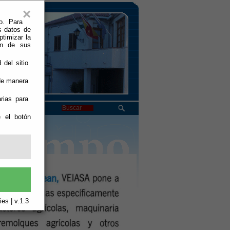
×
o. Para
s datos de
ptimizar la
ión de sus
 del sitio
 de manera
rias para
e el botón
es | v.1.3