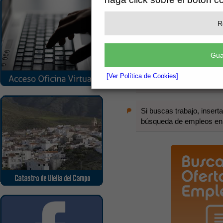
Nuestra bolsa de empleo utili
el
Catálogo Nacional de Cuali
R
el sistema de búsquedas e insercio
Gua
Tanto si eres empresa como trabaj
[Ver Política de Cookies]
Si eres empresa, encuentr
Si buscas trabajo, insert
búsqueda de empleos en la