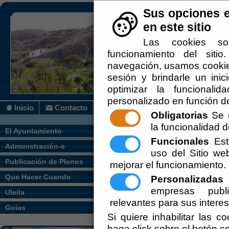
Sus opciones e
en este sitio
Las cookies so
funcionamiento del siti
navegación, usamos cookies
sesión y brindarle un inic
optimizar la funcionalid
personalizado en función de
Inicio
Contacto
Obligatorias
Se r
la funcionalidad de
Usted se encuentra aquí:
Inicio
/
/
Que Ha
El Ayuntamiento
Funcionales
Esta
Administración-e
Escuchar
uso del Sitio w
BOLSA D
Publicación de Plenos
mejorar el funcionamiento.
Que Hacer Cuando
Personalizadas
E
empresas publi
Uleila
relevantes para sus intere
Ponemos a su disposición un e
Guías
Si quiere inhabilitar las c
conectar a las empresas con lo
haga click sobre el botón c