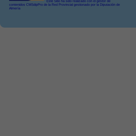
Este Sitio ha sido realizado con el gestor de
contenidos CMSdipPro de la Red Provincial gestionado por la Diputación de
Almería