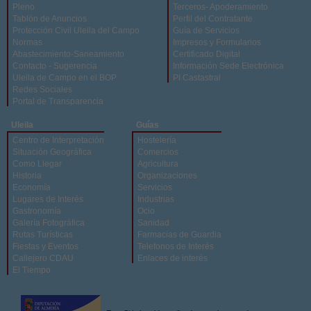
Pleno
Terceros- Apoderamiento
Tablón de Anuncios
Perfil del Contratante
Protección Civil Uleila del Campo
Guía de Servicios
Normas
Impresos y Formularios
Abastecimiento-Saneamiento
Certificado Digital
Contacto - Sugerencia
Información Sede Electrónica
Uleila de Campo en el BOP
PI Castastral
Redes Sociales
Portal de Transparencia
Uleila
Guías
Centro de Interpretación
Hostelería
Situación Geográfica
Comercios
Como Llegar
Agricultura
Historia
Organizaciones
Economía
Servicios
Lugares de Interés
Industrias
Gastronomía
Ocio
Galería Fotográfica
Sanidad
Rutas Turísticas
Farmacias de Guardia
Fiestas y Eventos
Telefonos de Interés
Callejero CDAU
Enlaces de interés
El Tiempo