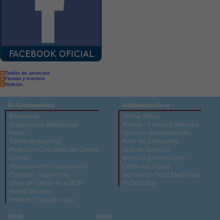
Tablón de anuncios
Fiestas y eventos
Noticias
El Ayuntamiento
Administración-e
Bienvenida
Oficina Virtual
Organización Institucional
Anexos - Contratos Menores
Pleno
Terceros- Apoderamiento
Tablón de Anuncios
Perfil del Contratante
Protección Civil Uleila del Campo
Guía de Servicios
Normas
Impresos y Formularios
Abastecimiento-Saneamiento
Certificado Digital
Contacto - Sugerencia
Información Sede Electrónica
Uleila de Campo en el BOP
PI Castastral
Redes Sociales
Portal de Transparencia
Uleila
Guías