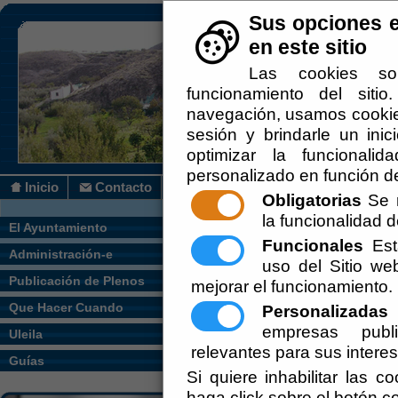
Sus opciones e
en este sitio
Las cookies so
funcionamiento del siti
navegación, usamos cookies
sesión y brindarle un inic
optimizar la funcionalid
personalizado en función de
Inicio
Contacto
Obligatorias
Se r
la funcionalidad de
Usted se encuentra aquí:
Inicio
/
/
Industr
El Ayuntamiento
Funcionales
Esta
Administración-e
uso del Sitio w
Carpinterias Madera
Publicación de Plenos
mejorar el funcionamiento.
Carpinterias Metálicas
Que Hacer Cuando
Personalizadas
E
empresas publi
Uleila
Lacteas (Leches y Derivados)
relevantes para sus intere
Guías
Pasteleria y Panaderia
Si quiere inhabilitar las c
haga click sobre el botón c