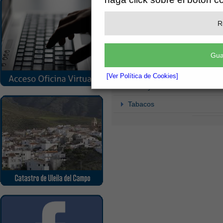
Ferreterias
R
Librerías y Papelerías
Maquinas Expendedoras de 
Gua
Materiales de Construcción
[Ver Política de Cookies]
Moda y Prendas de Vestir
Tabacos