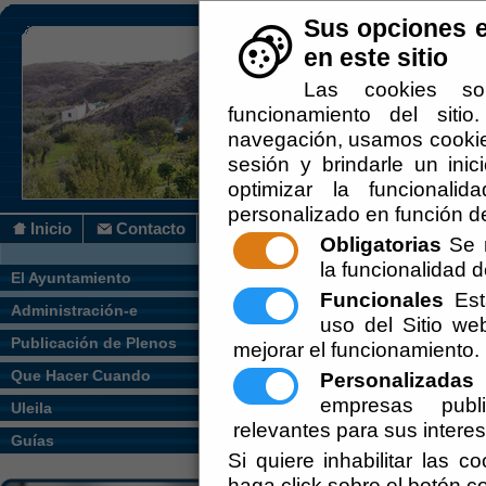
Sus opciones e
en este sitio
Las cookies so
funcionamiento del siti
navegación, usamos cookies
sesión y brindarle un inic
optimizar la funcionalid
personalizado en función de
Inicio
Contacto
Obligatorias
Se r
la funcionalidad de
Usted se encuentra aquí:
Inicio
/
/
Comerc
El Ayuntamiento
Funcionales
Esta
Administración-e
uso del Sitio w
Alimentación
Publicación de Plenos
mejorar el funcionamiento.
Alimentos al Por Mayor
Que Hacer Cuando
Personalizadas
E
empresas publi
Uleila
Carnicerías
relevantes para sus intere
Guías
Electrodomésticos
Si quiere inhabilitar las c
haga click sobre el botón c
Estancos