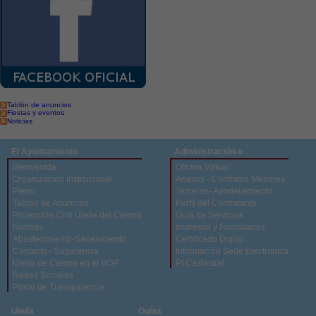
Tablón de anuncios
Fiestas y eventos
Noticias
El Ayuntamiento
Administración-e
Bienvenida
Oficina Virtual
Organización Institucional
Anexos - Contratos Menores
Pleno
Terceros- Apoderamiento
Tablón de Anuncios
Perfil del Contratante
Protección Civil Uleila del Campo
Guía de Servicios
Normas
Impresos y Formularios
Abastecimiento-Saneamiento
Certificado Digital
Contacto - Sugerencia
Información Sede Electrónica
Uleila de Campo en el BOP
PI Castastral
Redes Sociales
Portal de Transparencia
Uleila
Guías