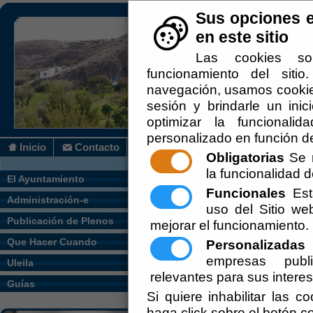
Sus opciones e
en este sitio
Las cookies so
funcionamiento del siti
navegación, usamos cookies
sesión y brindarle un inic
optimizar la funcionalid
personalizado en función de
Inicio
Contacto
Obligatorias
Se r
la funcionalidad de
Usted se encuentra a
El Ayuntamiento
Funcionales
Esta
Administración-e
uso del Sitio w
[
Servicios
] PRESENTAC
Publicación de Plenos
mejorar el funcionamiento.
COMPLEMENTARIA
Que Hacer Cuando
Personalizadas
E
empresas publi
Uleila
[
Servicios
] INSTANCIA 
relevantes para sus intere
Guías
El servicio de Regist
Si quiere inhabilitar las c
haga click sobre el botón c