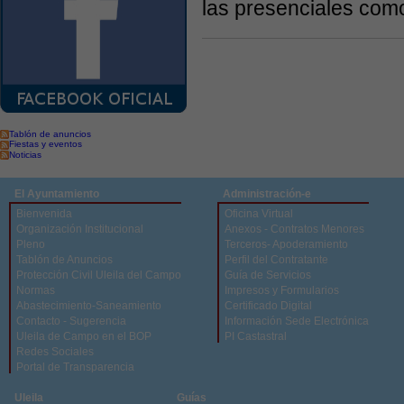
las presenciales como
Tablón de anuncios
Fiestas y eventos
Noticias
El Ayuntamiento
Administración-e
Bienvenida
Oficina Virtual
Organización Institucional
Anexos - Contratos Menores
Pleno
Terceros- Apoderamiento
Tablón de Anuncios
Perfil del Contratante
Protección Civil Uleila del Campo
Guía de Servicios
Normas
Impresos y Formularios
Abastecimiento-Saneamiento
Certificado Digital
Contacto - Sugerencia
Información Sede Electrónica
Uleila de Campo en el BOP
PI Castastral
Redes Sociales
Portal de Transparencia
Uleila
Guías