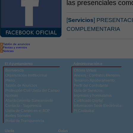
las presenciales como
[
Servicios
] PRESENTAC
COMPLEMENTARIA
Tablón de anuncios
Fiestas y eventos
Noticias
El Ayuntamiento
Administración-e
Bienvenida
Oficina Virtual
Organización Institucional
Anexos - Contratos Menores
Pleno
Terceros- Apoderamiento
Tablón de Anuncios
Perfil del Contratante
Protección Civil Uleila del Campo
Guía de Servicios
Normas
Impresos y Formularios
Abastecimiento-Saneamiento
Certificado Digital
Contacto - Sugerencia
Información Sede Electrónica
Uleila de Campo en el BOP
PI Castastral
Redes Sociales
Portal de Transparencia
Uleila
Guías