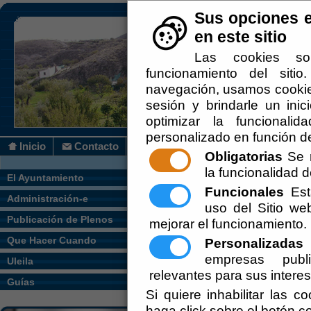
Sus opciones e
en este sitio
Las cookies so
funcionamiento del siti
navegación, usamos cookies
sesión y brindarle un inic
optimizar la funcionalid
personalizado en función de
Inicio
Contacto
Obligatorias
Se r
la funcionalidad de
Usted se encuentra a
El Ayuntamiento
Funcionales
Esta
Administración-e
uso del Sitio w
[
PRO :: TELETIPO
] BAN
Publicación de Plenos
mejorar el funcionamiento.
Nueva admisión escue
Que Hacer Cuando
Personalizadas
E
empresas publi
Uleila
[
Servicios
] INSTANCIA 
relevantes para sus intere
Guías
El servicio de Regist
Si quiere inhabilitar las c
haga click sobre el botón c