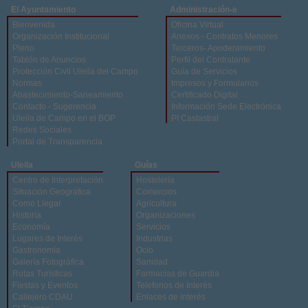
El Ayuntamiento
Administración-e
Bienvenida
Oficina Virtual
Organización Institucional
Anexos - Contratos Menores
Pleno
Terceros- Apoderamiento
Tablón de Anuncios
Perfil del Contratante
Protección Civil Uleila del Campo
Guía de Servicios
Normas
Impresos y Formularios
Abastecimiento-Saneamiento
Certificado Digital
Contacto - Sugerencia
Información Sede Electrónica
Uleila de Campo en el BOP
PI Castastral
Redes Sociales
Portal de Transparencia
Uleila
Guías
Centro de Interpretación
Hostelería
Situación Geográfica
Comercios
Como Llegar
Agricultura
Historia
Organizaciones
Economía
Servicios
Lugares de Interés
Industrias
Gastronomía
Ocio
Galería Fotográfica
Sanidad
Rutas Turísticas
Farmacias de Guardia
Fiestas y Eventos
Telefonos de Interés
Callejero CDAU
Enlaces de interés