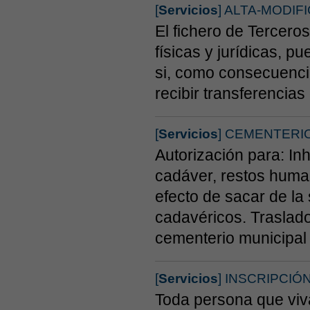
[
Servicios
] ALTA-MODI
El fichero de Tercero
físicas y jurídicas, p
si, como consecuenci
recibir transferencia
[
Servicios
] CEMENTERI
Autorización para: In
cadáver, restos huma
efecto de sacar de la
cadavéricos. Traslado
cementerio municipal 
[
Servicios
] INSCRIPCIÓ
Toda persona que viva