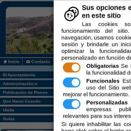
Sus opciones e
en este sitio
Las cookies so
funcionamiento del siti
navegación, usamos cookies
sesión y brindarle un inic
optimizar la funcionalid
personalizado en función de
Inicio
Contacto
Obligatorias
Se r
la funcionalidad de
Usted se encuentra a
El Ayuntamiento
Funcionales
Esta
Administración-e
uso del Sitio w
[
PRO :: TELETIPO
] Ayuda
Publicación de Plenos
mejorar el funcionamiento.
Ayuda para daños de 
Que Hacer Cuando
Personalizadas
E
empresas publi
Uleila
[
PRO :: TELETIPO
] BAN
relevantes para sus intere
Guías
Nueva admisión escue
Si quiere inhabilitar las c
haga click sobre el botón c